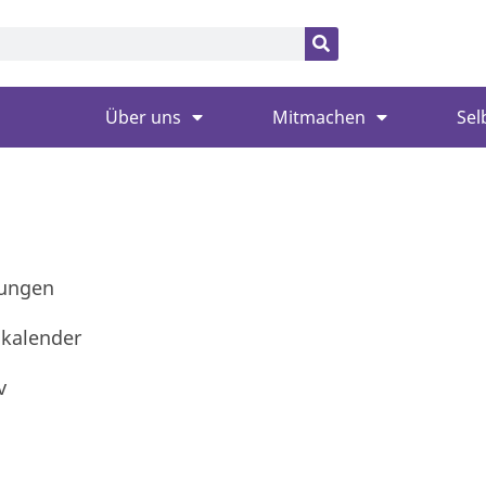
Über uns
Mitmachen
Sel
tungen
skalender
v