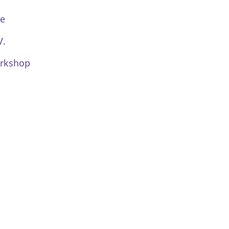
le
V.
rkshop