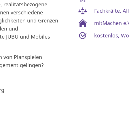
e, realitätsbezogene
Fachkräfte, Al
nnen verschiedene
lichkeiten und Grenzen
mitMachen e.
den und
kostenlos
,
Wo
kte JUBU und Mobiles
n von Planspielen
gagement gelingen?
rg