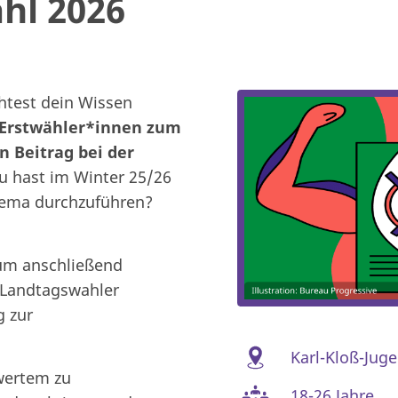
ahl 2026
test dein Wissen
Erstwähler*innen zum
n Beitrag bei der
u hast im Winter 25/26
hema durchzuführen?
 um anschließend
 Landtagswahler
g zur
Karl-Kloß-Jug
wertem zu
18-26 Jahre