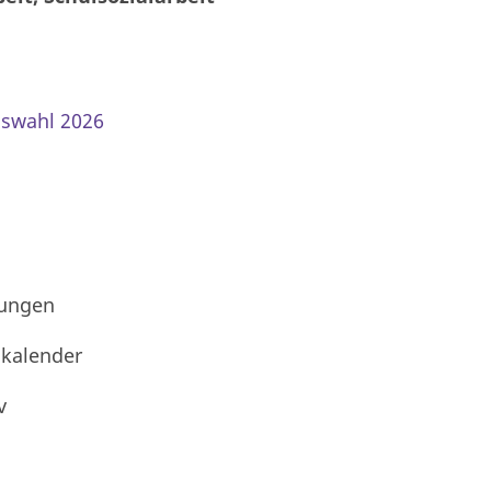
gswahl 2026
tungen
skalender
v